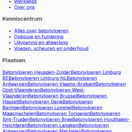
Werkwijze
Over ons
Kenniscentrum
Alles over betonvloeren
Opbouw en fundering
Uitvoering en afwerking
Voegen, scheuren en onderhoud
Plaatsen
Betonvloeren Heusden-Zolder
Betonvloeren Limburg
BE
Betonvloeren Limburg NL
Betonvloeren
Antwerpen
Betonvloeren Vlaams-Brabant
Betonvloeren
Oost-Vlaanderen
Betonvloeren West-
Vlaanderen
Betonvloeren Brussel
Betonvloeren
Hasselt
Betonvloeren Genk
Betonvloeren
Beringen
Betonvloeren Lommel
Betonvloeren
Maasmechelen
Betonvloeren Tongeren
Betonvloeren
Sint-Truiden
Betonvloeren Bree
Betonvloeren Houthalen-
Helchteren
Betonvloeren Lanaken
Betonvloeren
Antwerpen
Betonvloeren Mechelen
Betonvloeren