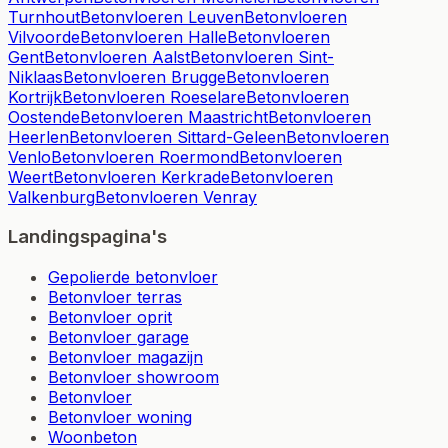
Turnhout
Betonvloeren Leuven
Betonvloeren
Vilvoorde
Betonvloeren Halle
Betonvloeren
Gent
Betonvloeren Aalst
Betonvloeren Sint-
Niklaas
Betonvloeren Brugge
Betonvloeren
Kortrijk
Betonvloeren Roeselare
Betonvloeren
Oostende
Betonvloeren Maastricht
Betonvloeren
Heerlen
Betonvloeren Sittard-Geleen
Betonvloeren
Venlo
Betonvloeren Roermond
Betonvloeren
Weert
Betonvloeren Kerkrade
Betonvloeren
Valkenburg
Betonvloeren Venray
Landingspagina's
Gepolierde betonvloer
Betonvloer terras
Betonvloer oprit
Betonvloer garage
Betonvloer magazijn
Betonvloer showroom
Betonvloer
Betonvloer woning
Woonbeton