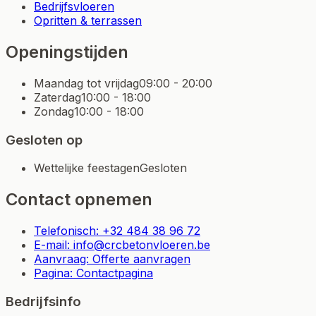
Bedrijfsvloeren
Opritten & terrassen
Openingstijden
Maandag tot vrijdag
09:00 - 20:00
Zaterdag
10:00 - 18:00
Zondag
10:00 - 18:00
Gesloten op
Wettelijke feestagen
Gesloten
Contact opnemen
Telefonisch: +32 484 38 96 72
E-mail: info@crcbetonvloeren.be
Aanvraag: Offerte aanvragen
Pagina: Contactpagina
Bedrijfsinfo