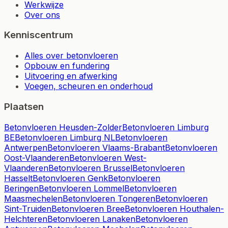
Werkwijze
Over ons
Kenniscentrum
Alles over betonvloeren
Opbouw en fundering
Uitvoering en afwerking
Voegen, scheuren en onderhoud
Plaatsen
Betonvloeren Heusden-Zolder
Betonvloeren Limburg
BE
Betonvloeren Limburg NL
Betonvloeren
Antwerpen
Betonvloeren Vlaams-Brabant
Betonvloeren
Oost-Vlaanderen
Betonvloeren West-
Vlaanderen
Betonvloeren Brussel
Betonvloeren
Hasselt
Betonvloeren Genk
Betonvloeren
Beringen
Betonvloeren Lommel
Betonvloeren
Maasmechelen
Betonvloeren Tongeren
Betonvloeren
Sint-Truiden
Betonvloeren Bree
Betonvloeren Houthalen-
Helchteren
Betonvloeren Lanaken
Betonvloeren