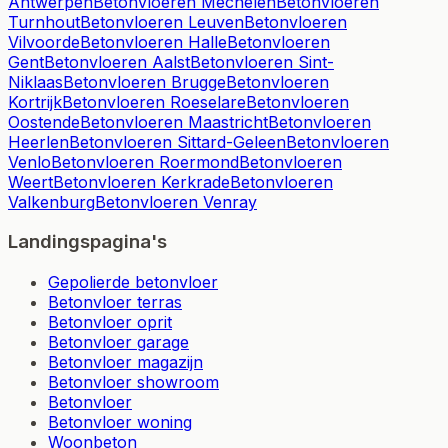
Antwerpen
Betonvloeren Mechelen
Betonvloeren
Turnhout
Betonvloeren Leuven
Betonvloeren
Vilvoorde
Betonvloeren Halle
Betonvloeren
Gent
Betonvloeren Aalst
Betonvloeren Sint-
Niklaas
Betonvloeren Brugge
Betonvloeren
Kortrijk
Betonvloeren Roeselare
Betonvloeren
Oostende
Betonvloeren Maastricht
Betonvloeren
Heerlen
Betonvloeren Sittard-Geleen
Betonvloeren
Venlo
Betonvloeren Roermond
Betonvloeren
Weert
Betonvloeren Kerkrade
Betonvloeren
Valkenburg
Betonvloeren Venray
Landingspagina's
Gepolierde betonvloer
Betonvloer terras
Betonvloer oprit
Betonvloer garage
Betonvloer magazijn
Betonvloer showroom
Betonvloer
Betonvloer woning
Woonbeton