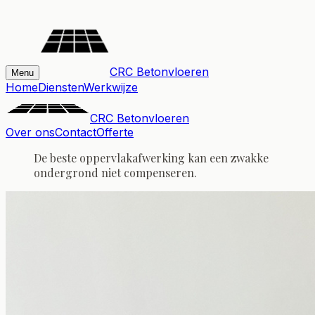
CRC Betonvloeren
Menu
Home
Diensten
Werkwijze
CRC Betonvloeren
Over ons
Contact
Offerte
De beste oppervlakafwerking kan een zwakke
ondergrond niet compenseren.