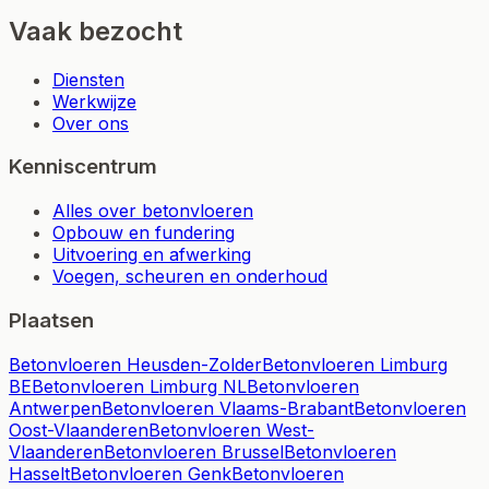
Vaak bezocht
Diensten
Werkwijze
Over ons
Kenniscentrum
Alles over betonvloeren
Opbouw en fundering
Uitvoering en afwerking
Voegen, scheuren en onderhoud
Plaatsen
Betonvloeren Heusden-Zolder
Betonvloeren Limburg
BE
Betonvloeren Limburg NL
Betonvloeren
Antwerpen
Betonvloeren Vlaams-Brabant
Betonvloeren
Oost-Vlaanderen
Betonvloeren West-
Vlaanderen
Betonvloeren Brussel
Betonvloeren
Hasselt
Betonvloeren Genk
Betonvloeren