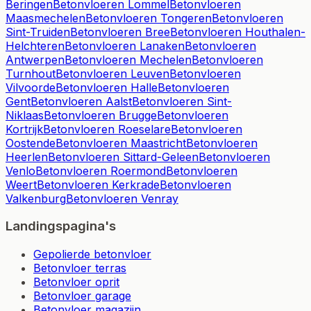
Beringen
Betonvloeren Lommel
Betonvloeren
Maasmechelen
Betonvloeren Tongeren
Betonvloeren
Sint-Truiden
Betonvloeren Bree
Betonvloeren Houthalen-
Helchteren
Betonvloeren Lanaken
Betonvloeren
Antwerpen
Betonvloeren Mechelen
Betonvloeren
Turnhout
Betonvloeren Leuven
Betonvloeren
Vilvoorde
Betonvloeren Halle
Betonvloeren
Gent
Betonvloeren Aalst
Betonvloeren Sint-
Niklaas
Betonvloeren Brugge
Betonvloeren
Kortrijk
Betonvloeren Roeselare
Betonvloeren
Oostende
Betonvloeren Maastricht
Betonvloeren
Heerlen
Betonvloeren Sittard-Geleen
Betonvloeren
Venlo
Betonvloeren Roermond
Betonvloeren
Weert
Betonvloeren Kerkrade
Betonvloeren
Valkenburg
Betonvloeren Venray
Landingspagina's
Gepolierde betonvloer
Betonvloer terras
Betonvloer oprit
Betonvloer garage
Betonvloer magazijn