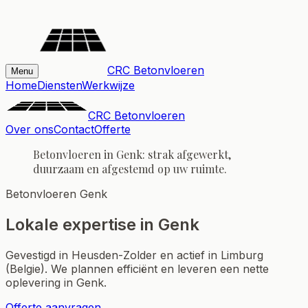
CRC Betonvloeren
Menu
Home
Diensten
Werkwijze
CRC Betonvloeren
Over ons
Contact
Offerte
Betonvloeren in Genk: strak afgewerkt,
duurzaam en afgestemd op uw ruimte.
Betonvloeren Genk
Lokale expertise in Genk
Gevestigd in Heusden-Zolder en actief in Limburg
(Belgie). We plannen efficiënt en leveren een nette
oplevering in Genk.
Offerte aanvragen