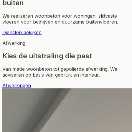
buiten
We realiseren woonbeton voor woningen, slijtvaste
vloeren voor bedrijven en duurzame buitenvloeren.
Diensten bekijken
Afwerking
Kies de uitstraling die past
Van matte woonbeton tot gepolierde afwerking. We
adviseren op basis van gebruik en interieur.
Afwerkingen